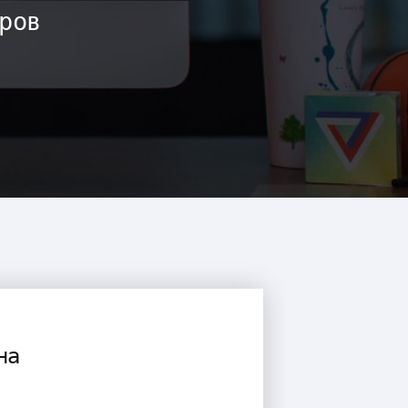
ров
на