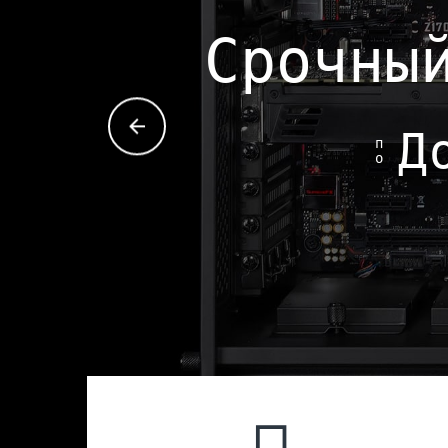
Срочны
Д
п
о