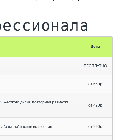
фессионала
Цена
БЕСПЛАТНО
от 650р
 жесткого диска, повторная разметка
от 490р
и (замена) кнопки включения
от 290р