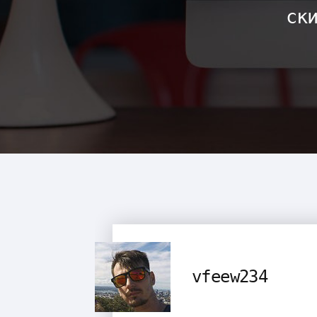
ск
vfeew234