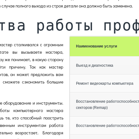
в случае полного выхода из строя детали она должна быть заменена.
тва работы про
мастер сталкивался с огромным
Наименование услуги
тате вы вызываете мастера,
зу же понимает, в какую сторону
Выезд и диагностика
йти причину. Так как мастер
нтов, он может предложить вам
ы сможете сэкономить большие
Ремонт видеокарты компьютера
Восстановление работоспособности
е оборудование и инструменты.
секторов (Remap)
боты компьютерного мастера
ь те, кто способный поострить
твенным инструментам работа
Восстановление работоспособност
тельно возрастает. Благодаря